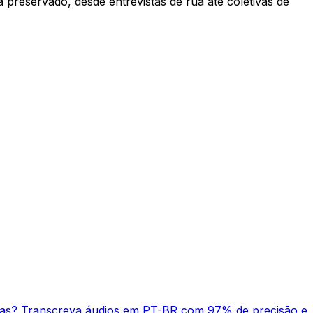
preservado, desde entrevistas de rua até coletivas de
istas? Transcreva áudios em PT-BR com 97% de precisão e