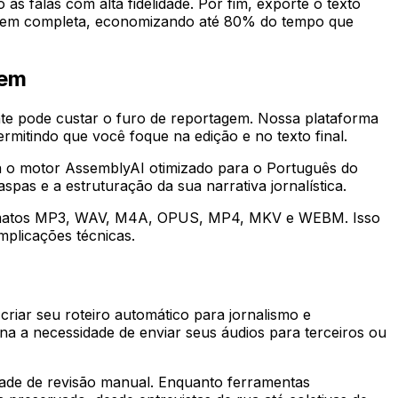
 as falas com alta fidelidade. Por fim, exporte o texto
agem completa, economizando até 80% do tempo que
gem
te pode custar o furo de reportagem. Nossa plataforma
mitindo que você foque na edição e no texto final.
iza o motor AssemblyAI otimizado para o Português do
spas e a estruturação da sua narrativa jornalística.
s formatos MP3, WAV, M4A, OPUS, MP4, MKV e WEBM. Isso
plicações técnicas.
criar seu roteiro automático para jornalismo e
a a necessidade de enviar seus áudios para terceiros ou
idade de revisão manual. Enquanto ferramentas