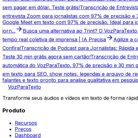
sem pagar em dólar. Teste grátis!
Transcrição de Entrevist
entrevista Zoom para jornalistas com 97% de precisão e 
Google Meet em texto com 97% de precisão. Ideal para jor
jorn...
Busca uma alternativa ao Trint? O VozParaTexto 
tempo real coletiva de imprensa | IA Precisa
Agilize a 
Confira!
Transcrição de Podcast para Jornalistas: Rápida 
Teste 30 min grátis agora sem cartão!
Transcrição de Entr
automática do VozParaTexto. 97% de precisão e 30 min gr
em texto para SEO, show notes, legendas e arquivo de re
falantes e texto pronto para analise qualitativa em pesquis
VozParaTexto
Transforme seus áudios e vídeos em texto de forma rápid
Produto
Recursos
Preços
Dashboard