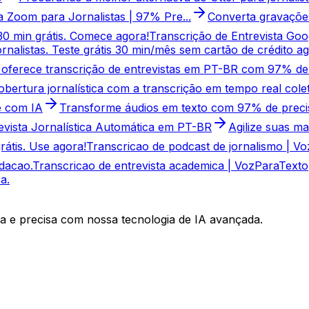
a Zoom para Jornalistas | 97% Pre...
Converta gravaçõe
30 min grátis. Comece agora!
Transcrição de Entrevista Goog
nalistas. Teste grátis 30 min/mês sem cartão de crédito ag
oferece transcrição de entrevistas em PT-BR com 97% de p
cobertura jornalística com a transcrição em tempo real col
e com IA
Transforme áudios em texto com 97% de precisão
evista Jornalística Automática em PT-BR
Agilize suas ma
átis. Use agora!
Transcricao de podcast de jornalismo | V
dacao.
Transcricao de entrevista academica | VozParaTexto
a.
a e precisa com nossa tecnologia de IA avançada.