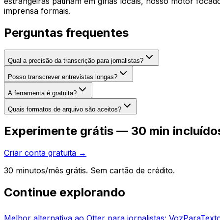
estrangeiras patinam em gírias locais, nosso motor focad
imprensa formais.
Perguntas frequentes
Qual a precisão da transcrição para jornalistas?
Posso transcrever entrevistas longas?
A ferramenta é gratuita?
Quais formatos de arquivo são aceitos?
Experimente grátis — 30 min incluído
Criar conta gratuita →
30 minutos/mês grátis. Sem cartão de crédito.
Continue explorando
Melhor alternativa ao Otter para jornalistas: VozParaText