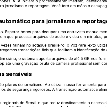
hones. A IA iniciará o processamento imediato, identificando
ara jornalismo e reportagem. Você terá em mãos a decup
.
 automático para jornalismo e reporta
so. Esperar horas para decupar uma entrevista manualmen
em que processa arquivos de áudio e vídeo em minutos, per
s vezes falham no sotaque brasileiro, o VozParaTexto util
gamos transcrições fiéis que facilitam a identificação de a
letim diário, o sistema suporta arquivos de até 5 GB no
p até uma gravação bruta de câmera profissional sem com
s sensíveis
 pilares do jornalismo. Ao utilizar nossa ferramenta para 
s de segurança rigorosos. A transcrição automática elimin
s regionais do Brasil, o que reduz drasticamente a necess