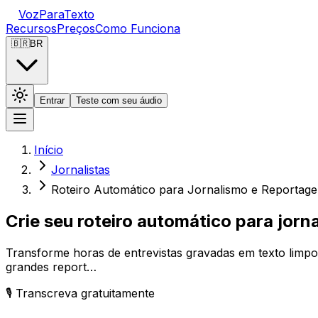
VozParaTexto
Recursos
Preços
Como Funciona
🇧🇷
BR
Entrar
Teste com seu áudio
Início
Jornalistas
Roteiro Automático para Jornalismo e Reportag
Crie seu roteiro automático para jorna
Transforme horas de entrevistas gravadas em texto limpo
grandes report…
🎙️ Transcreva gratuitamente