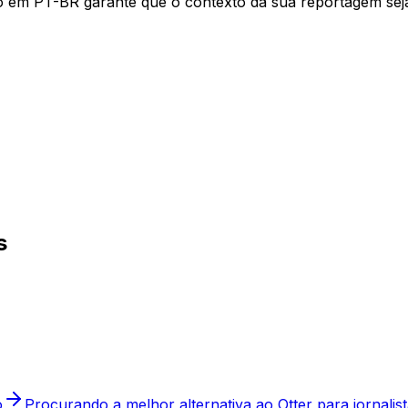
o em PT-BR garante que o contexto da sua reportagem seja 
s
o
Procurando a melhor alternativa ao Otter para jornal