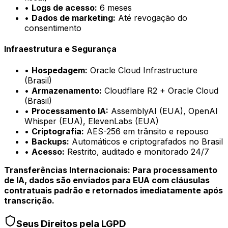
•
Logs de acesso
:
6 meses
•
Dados de marketing
:
Até revogação do
consentimento
Infraestrutura e Segurança
•
Hospedagem
:
Oracle Cloud Infrastructure
(Brasil)
•
Armazenamento
:
Cloudflare R2 + Oracle Cloud
(Brasil)
•
Processamento IA
:
AssemblyAI (EUA), OpenAI
Whisper (EUA), ElevenLabs (EUA)
•
Criptografia
:
AES-256 em trânsito e repouso
•
Backups
:
Automáticos e criptografados no Brasil
•
Acesso
:
Restrito, auditado e monitorado 24/7
Transferências Internacionais: Para processamento
de IA, dados são enviados para EUA com cláusulas
contratuais padrão e retornados imediatamente após
transcrição.
Seus Direitos pela LGPD