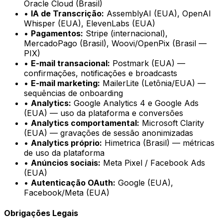
Oracle Cloud (Brasil)
•
IA de Transcrição
:
AssemblyAI (EUA), OpenAI
Whisper (EUA), ElevenLabs (EUA)
•
Pagamentos
:
Stripe (internacional),
MercadoPago (Brasil), Woovi/OpenPix (Brasil —
PIX)
•
E-mail transacional
:
Postmark (EUA) —
confirmações, notificações e broadcasts
•
E-mail marketing
:
MailerLite (Letônia/EUA) —
sequências de onboarding
•
Analytics
:
Google Analytics 4 e Google Ads
(EUA) — uso da plataforma e conversões
•
Analytics comportamental
:
Microsoft Clarity
(EUA) — gravações de sessão anonimizadas
•
Analytics próprio
:
Himetrica (Brasil) — métricas
de uso da plataforma
•
Anúncios sociais
:
Meta Pixel / Facebook Ads
(EUA)
•
Autenticação OAuth
:
Google (EUA),
Facebook/Meta (EUA)
Obrigações Legais