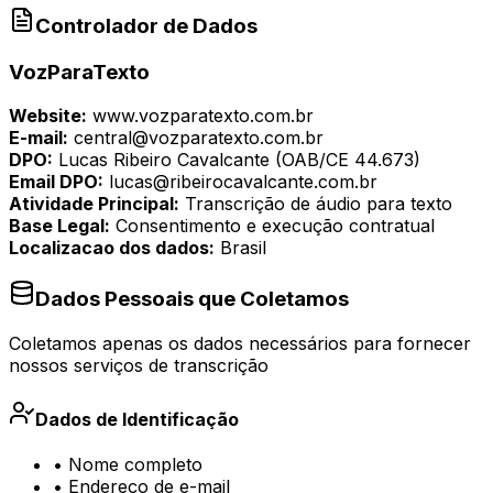
Controlador de Dados
VozParaTexto
Website:
www.vozparatexto.com.br
E-mail:
central@vozparatexto.com.br
DPO:
Lucas Ribeiro Cavalcante (OAB/CE 44.673)
Email DPO:
lucas@ribeirocavalcante.com.br
Atividade Principal
:
Transcrição de áudio para texto
Base Legal
:
Consentimento e execução contratual
Localizacao dos dados
:
Brasil
Dados Pessoais que Coletamos
Coletamos apenas os dados necessários para fornecer
nossos serviços de transcrição
Dados de Identificação
•
Nome completo
•
Endereço de e-mail