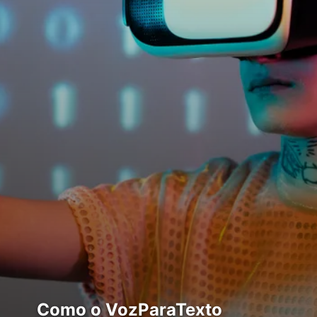
Como o VozParaTexto