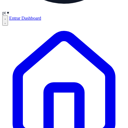
pt
▾
Entrar
Dashboard