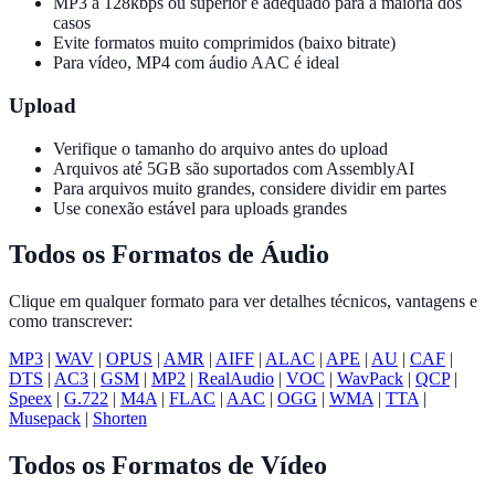
MP3 a 128kbps ou superior é adequado para a maioria dos
casos
Evite formatos muito comprimidos (baixo bitrate)
Para vídeo, MP4 com áudio AAC é ideal
Upload
Verifique o tamanho do arquivo antes do upload
Arquivos até 5GB são suportados com AssemblyAI
Para arquivos muito grandes, considere dividir em partes
Use conexão estável para uploads grandes
Todos os Formatos de Áudio
Clique em qualquer formato para ver detalhes técnicos, vantagens e
como transcrever:
MP3
|
WAV
|
OPUS
|
AMR
|
AIFF
|
ALAC
|
APE
|
AU
|
CAF
|
DTS
|
AC3
|
GSM
|
MP2
|
RealAudio
|
VOC
|
WavPack
|
QCP
|
Speex
|
G.722
|
M4A
|
FLAC
|
AAC
|
OGG
|
WMA
|
TTA
|
Musepack
|
Shorten
Todos os Formatos de Vídeo