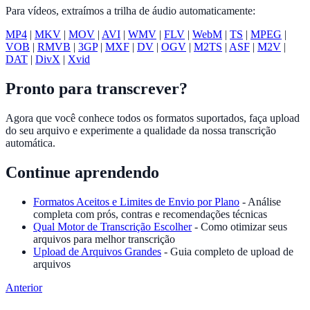
Para vídeos, extraímos a trilha de áudio automaticamente:
MP4
|
MKV
|
MOV
|
AVI
|
WMV
|
FLV
|
WebM
|
TS
|
MPEG
|
VOB
|
RMVB
|
3GP
|
MXF
|
DV
|
OGV
|
M2TS
|
ASF
|
M2V
|
DAT
|
DivX
|
Xvid
Pronto para transcrever?
Agora que você conhece todos os formatos suportados, faça upload
do seu arquivo e experimente a qualidade da nossa transcrição
automática.
Continue aprendendo
Formatos Aceitos e Limites de Envio por Plano
- Análise
completa com prós, contras e recomendações técnicas
Qual Motor de Transcrição Escolher
- Como otimizar seus
arquivos para melhor transcrição
Upload de Arquivos Grandes
- Guia completo de upload de
arquivos
Anterior