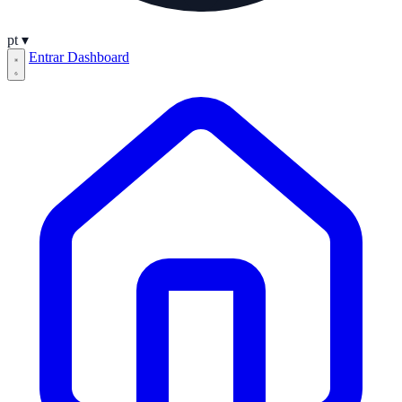
pt
▾
Entrar
Dashboard