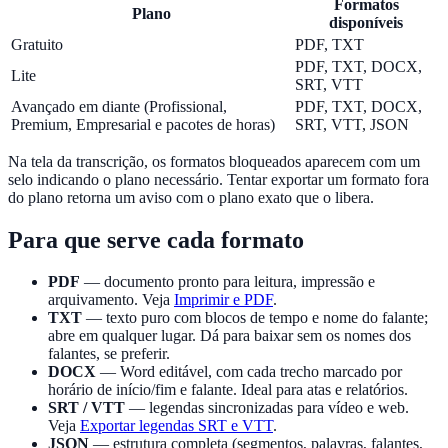
Formatos
Plano
disponíveis
Gratuito
PDF, TXT
PDF, TXT, DOCX,
Lite
SRT, VTT
Avançado em diante (Profissional,
PDF, TXT, DOCX,
Premium, Empresarial e pacotes de horas)
SRT, VTT, JSON
Na tela da transcrição, os formatos bloqueados aparecem com um
selo indicando o plano necessário. Tentar exportar um formato fora
do plano retorna um aviso com o plano exato que o libera.
Para que serve cada formato
PDF
— documento pronto para leitura, impressão e
arquivamento. Veja
Imprimir e PDF
.
TXT
— texto puro com blocos de tempo e nome do falante;
abre em qualquer lugar. Dá para baixar sem os nomes dos
falantes, se preferir.
DOCX
— Word editável, com cada trecho marcado por
horário de início/fim e falante. Ideal para atas e relatórios.
SRT / VTT
— legendas sincronizadas para vídeo e web.
Veja
Exportar legendas SRT e VTT
.
JSON
— estrutura completa (segmentos, palavras, falantes,