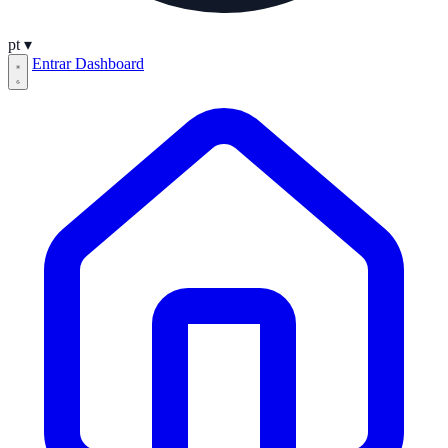
pt
▾
Entrar
Dashboard