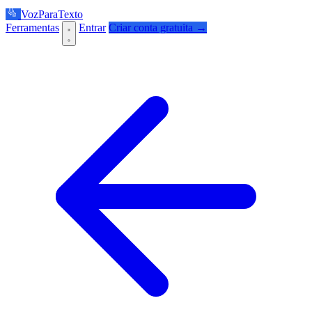
VozParaTexto
Ferramentas
Entrar
Criar conta gratuita →