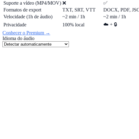
Suporte a vídeo (MP4/MOV)
❌
✅
Formatos de export
TXT, SRT, VTT
DOCX, PDF, J
Velocidade (1h de áudio)
~2 min / 1h
~2 min / 1h
☁️ + 🔒
Privacidade
100% local
Conhecer o Premium →
Idioma do áudio