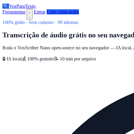
VozParaTexto
Ferramentas
Entrar
Criar conta grátis
100% grátis · Sem cadastro · 99 idiomas
Transcrição de áudio grátis no seu navega
Roda o VoxScriber Nano open-source no seu navegador — IA local, at
🔒 IA local
💰 100% gratuito
📝 10 min por arquivo