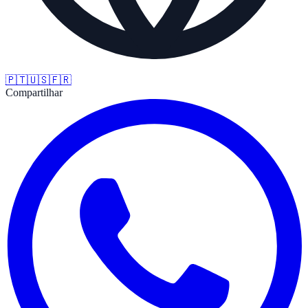
🇵🇹
🇺🇸
🇫🇷
Compartilhar