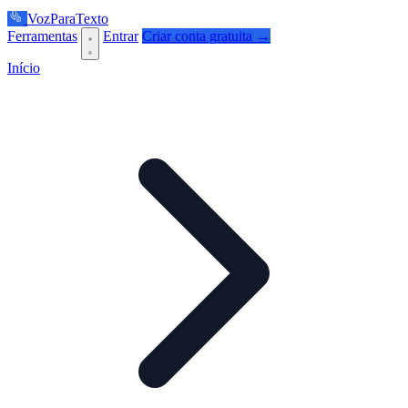
VozParaTexto
Ferramentas
Entrar
Criar conta gratuita →
Início