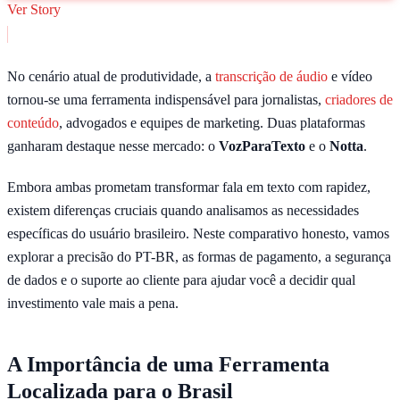
ferramenta oferece o melhor custo-benefício para o mercado
Ver Story
brasileiro.
No cenário atual de produtividade, a
transcrição de áudio
e vídeo
tornou-se uma ferramenta indispensável para jornalistas,
criadores de
conteúdo
, advogados e equipes de marketing. Duas plataformas
ganharam destaque nesse mercado: o
VozParaTexto
e o
Notta
.
Embora ambas prometam transformar fala em texto com rapidez,
existem diferenças cruciais quando analisamos as necessidades
específicas do usuário brasileiro. Neste comparativo honesto, vamos
explorar a precisão do PT-BR, as formas de pagamento, a segurança
de dados e o suporte ao cliente para ajudar você a decidir qual
investimento vale mais a pena.
A Importância de uma Ferramenta
Localizada para o Brasil