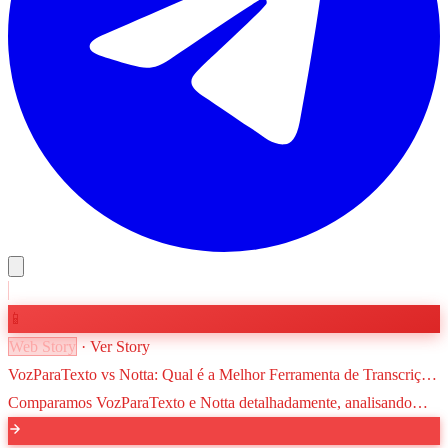
📱
Web Story
· Ver Story
VozParaTexto vs Notta: Qual é a Melhor Ferramenta de Transcrição
para Brasileiros?
Comparamos VozParaTexto e Notta detalhadamente, analisando
precisão no português, preços em Reais e suporte. Descubra qual