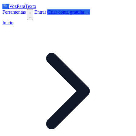
VozParaTexto
Ferramentas
Entrar
Criar conta gratuita →
Início