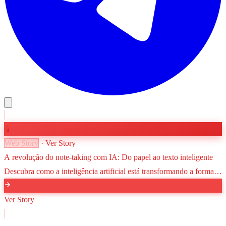
📱
Web Story
· Ver Story
A revolução do note-taking com IA: Do papel ao texto inteligente
Descubra como a inteligência artificial está transformando a forma
como capturamos e organizamos informações, evoluindo das notas
de papel para sistemas de conhecimento automatizados.
Ver Story