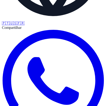
🇵🇹
🇺🇸
🇫🇷
Compartilhar