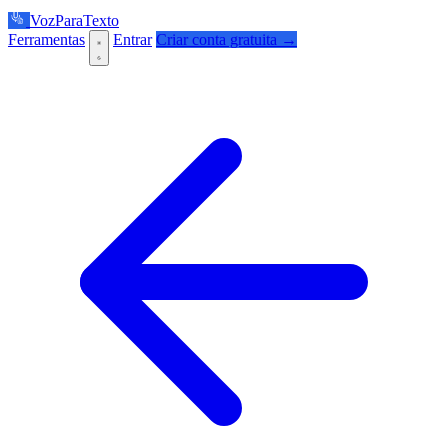
VozParaTexto
Ferramentas
Entrar
Criar conta gratuita →