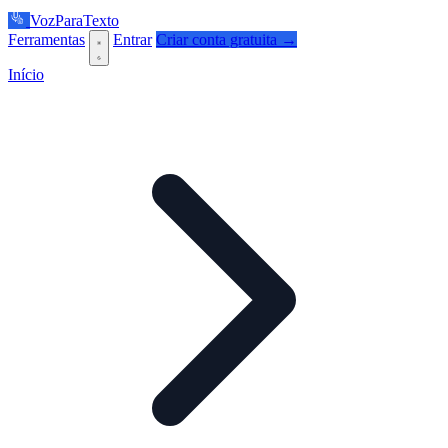
VozParaTexto
Ferramentas
Entrar
Criar conta gratuita →
Início