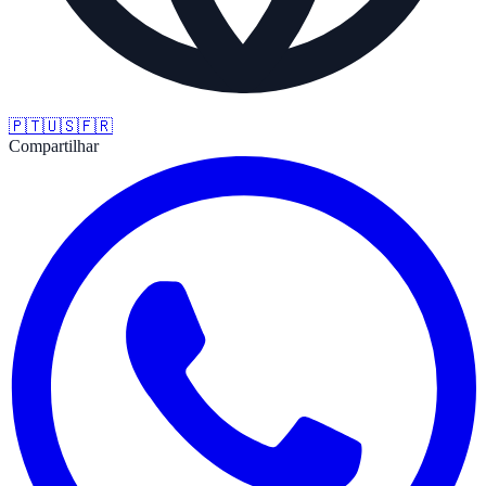
🇵🇹
🇺🇸
🇫🇷
Compartilhar