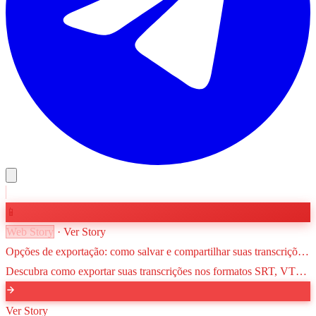
📱
Web Story
· Ver Story
Opções de exportação: como salvar e compartilhar suas transcrições
no VozParaTexto
Descubra como exportar suas transcrições nos formatos SRT, VTT,
PDF e TXT. Aprenda a escolher o melhor formato para cada projeto
e como otimizar seu fluxo de trabalho.
Ver Story