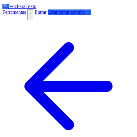
VozParaTexto
Ferramentas
Entrar
Criar conta gratuita →