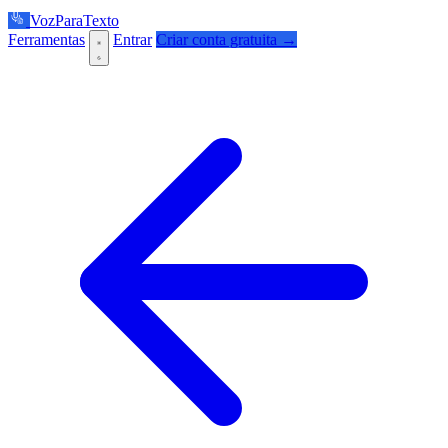
VozParaTexto
Ferramentas
Entrar
Criar conta gratuita →