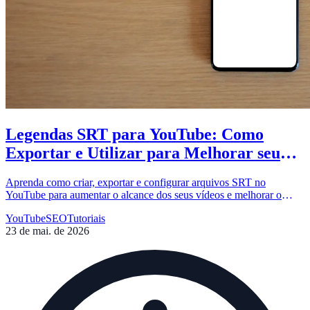
Legendas SRT para YouTube: Como
Exportar e Utilizar para Melhorar seu
SEO
Aprenda como criar, exportar e configurar arquivos SRT no
YouTube para aumentar o alcance dos seus vídeos e melhorar o
ranqueamento nos motores de busca.
YouTube
SEO
Tutoriais
23 de mai. de 2026