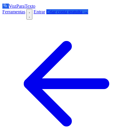
VozParaTexto
Ferramentas
Entrar
Criar conta gratuita →