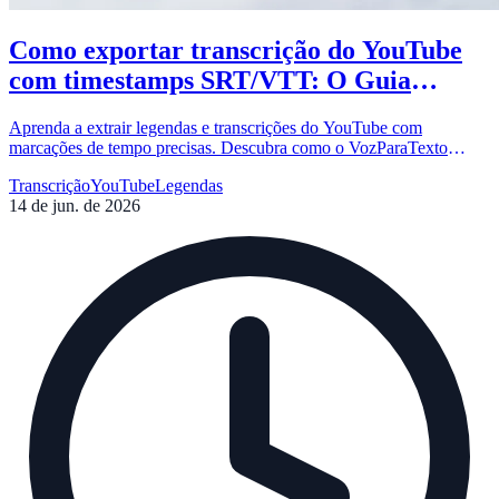
Como exportar transcrição do YouTube
com timestamps SRT/VTT: O Guia
Completo
Aprenda a extrair legendas e transcrições do YouTube com
marcações de tempo precisas. Descubra como o VozParaTexto
facilita a criação de arquivos SRT e VTT para seus projetos.
Transcrição
YouTube
Legendas
14 de jun. de 2026