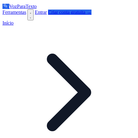
VozParaTexto
Ferramentas
Entrar
Criar conta gratuita →
Início