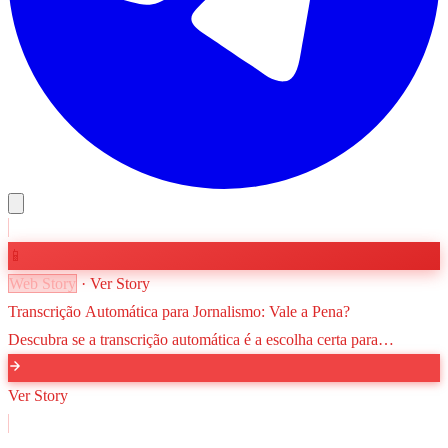
📱
Web Story
· Ver Story
Transcrição Automática para Jornalismo: Vale a Pena?
Descubra se a transcrição automática é a escolha certa para
jornalistas e como essa tecnologia pode acelerar a produção de
reportagens sem comprometer a precisão.
Ver Story