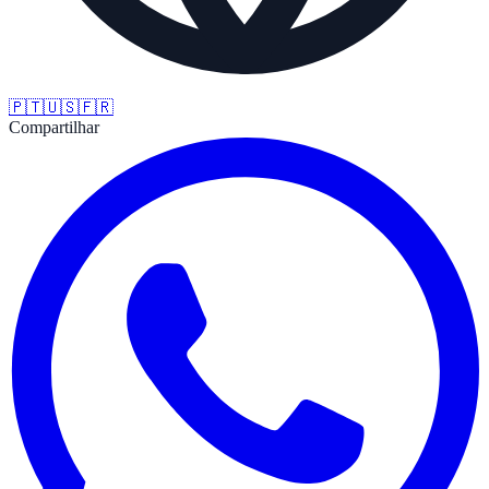
🇵🇹
🇺🇸
🇫🇷
Compartilhar