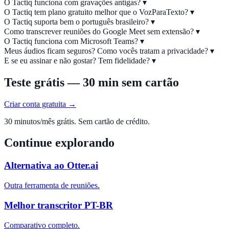
O Tactiq funciona com gravações antigas?
▾
O Tactiq tem plano gratuito melhor que o VozParaTexto?
▾
O Tactiq suporta bem o português brasileiro?
▾
Como transcrever reuniões do Google Meet sem extensão?
▾
O Tactiq funciona com Microsoft Teams?
▾
Meus áudios ficam seguros? Como vocês tratam a privacidade?
▾
E se eu assinar e não gostar? Tem fidelidade?
▾
Teste grátis — 30 min sem cartão
Criar conta gratuita →
30 minutos/mês grátis. Sem cartão de crédito.
Continue explorando
Alternativa ao Otter.ai
Outra ferramenta de reuniões.
Melhor transcritor PT-BR
Comparativo completo.