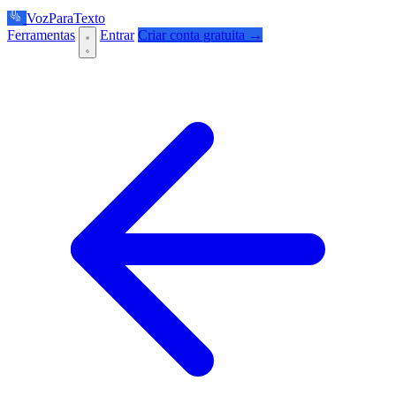
VozParaTexto
Ferramentas
Entrar
Criar conta gratuita →