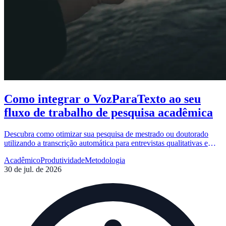
Como integrar o VozParaTexto ao seu
fluxo de trabalho de pesquisa acadêmica
Descubra como otimizar sua pesquisa de mestrado ou doutorado
utilizando a transcrição automática para entrevistas qualitativas e
etnografias com precisão e agilidade.
Acadêmico
Produtividade
Metodologia
30 de jul. de 2026