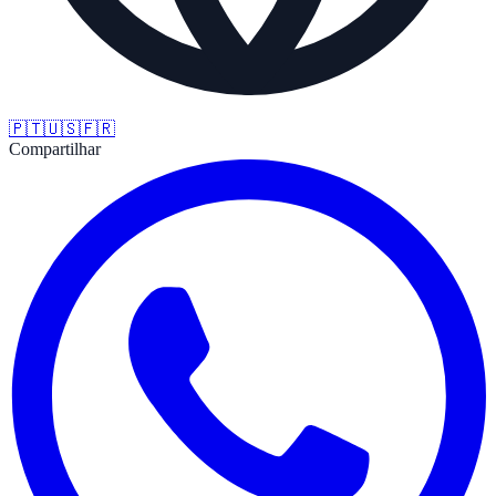
🇵🇹
🇺🇸
🇫🇷
Compartilhar