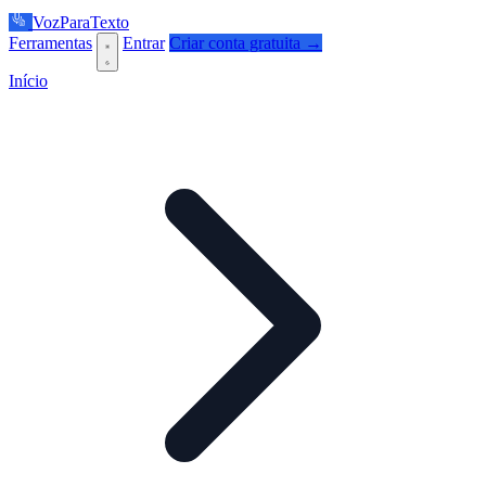
VozParaTexto
Ferramentas
Entrar
Criar conta gratuita →
Início