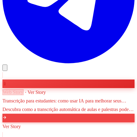
📱
Web Story
· Ver Story
Transcrição para estudantes: como usar IA para melhorar seus
estudos
Descubra como a transcrição automática de aulas e palestras pode
transformar sua rotina acadêmica, facilitando revisões e a criação de
resumos eficientes com o apoio da inteligência artificial.
Ver Story