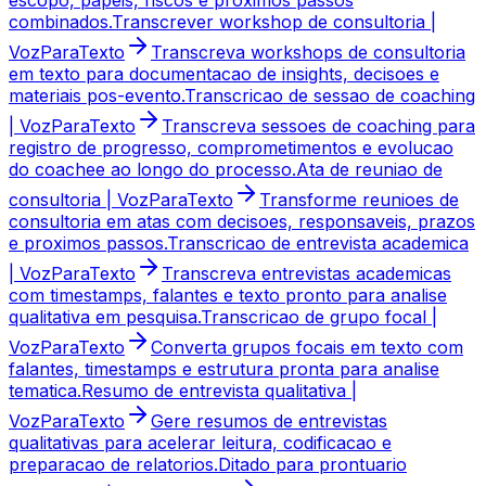
combinados.
Transcrever workshop de consultoria |
VozParaTexto
Transcreva workshops de consultoria
em texto para documentacao de insights, decisoes e
materiais pos-evento.
Transcricao de sessao de coaching
| VozParaTexto
Transcreva sessoes de coaching para
registro de progresso, comprometimentos e evolucao
do coachee ao longo do processo.
Ata de reuniao de
consultoria | VozParaTexto
Transforme reunioes de
consultoria em atas com decisoes, responsaveis, prazos
e proximos passos.
Transcricao de entrevista academica
| VozParaTexto
Transcreva entrevistas academicas
com timestamps, falantes e texto pronto para analise
qualitativa em pesquisa.
Transcricao de grupo focal |
VozParaTexto
Converta grupos focais em texto com
falantes, timestamps e estrutura pronta para analise
tematica.
Resumo de entrevista qualitativa |
VozParaTexto
Gere resumos de entrevistas
qualitativas para acelerar leitura, codificacao e
preparacao de relatorios.
Ditado para prontuario