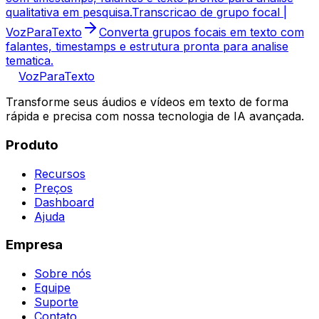
qualitativa em pesquisa.
Transcricao de grupo focal |
VozParaTexto
Converta grupos focais em texto com
falantes, timestamps e estrutura pronta para analise
tematica.
VozParaTexto
Transforme seus áudios e vídeos em texto de forma
rápida e precisa com nossa tecnologia de IA avançada.
Produto
Recursos
Preços
Dashboard
Ajuda
Empresa
Sobre nós
Equipe
Suporte
Contato