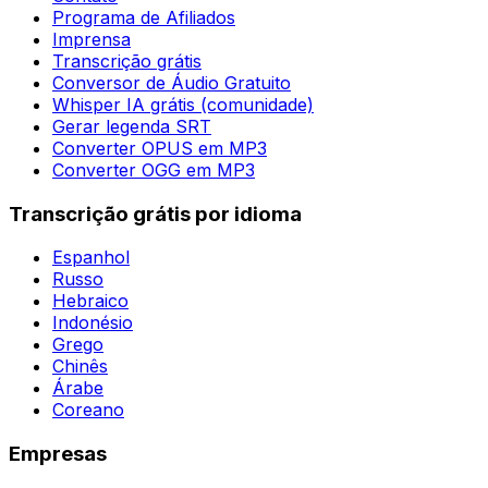
Programa de Afiliados
Imprensa
Transcrição grátis
Conversor de Áudio Gratuito
Whisper IA grátis (comunidade)
Gerar legenda SRT
Converter OPUS em MP3
Converter OGG em MP3
Transcrição grátis por idioma
Espanhol
Russo
Hebraico
Indonésio
Grego
Chinês
Árabe
Coreano
Empresas