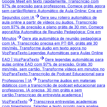
Google Meet em texto rapidamente. Transcrição com
97% de precisão para professores. Comece grátis agora
sem cartão!
Roteiro Automático de Aula Online: Crie em
Segundos com IA
Gere seu roteiro automático de
aula online a partir de vídeos ou áudios. Transcrição
com 97% de precisão e plano grátis de 30 min. Comece
agora!
Ata Automática de Reunião Pedagógica: Crie em
Minutos
Gere ata automática de reunião pedagógica
com IA. Transcrição precisa em PT-BR, grátis até 30
min/mês. Transforme áudio em texto agora no
VozParaTexto.
Legendas Automáticas para Aulas Online
EAD | VozParaTexto
Gere legendas automáticas para
aulas online EAD com 97% de precisão. Grátis 30
min/mês, sem cartão. Transforme vídeos em minutos no
VozParaTexto.
Transcrição de Podcast Educacional para
Professores | IA
Transforme áudios em materiais
didáticos com a transcrição de podcast educacional para
professores. IA precisa, 30 min grátis e sem
cartão.
Transcricao de entrevista academica |
VozParaTexto
Transcreva entrevistas academicas
com timestamps, falantes e texto pronto para analise