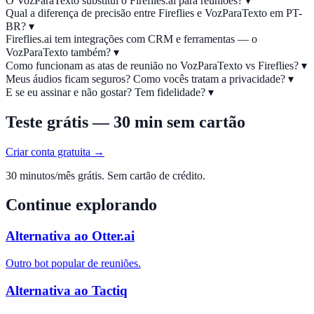
O VozParaTexto substitui o Fireflies.ai para reuniões?
▾
Qual a diferença de precisão entre Fireflies e VozParaTexto em PT-
BR?
▾
Fireflies.ai tem integrações com CRM e ferramentas — o
VozParaTexto também?
▾
Como funcionam as atas de reunião no VozParaTexto vs Fireflies?
▾
Meus áudios ficam seguros? Como vocês tratam a privacidade?
▾
E se eu assinar e não gostar? Tem fidelidade?
▾
Teste grátis — 30 min sem cartão
Criar conta gratuita →
30 minutos/mês grátis. Sem cartão de crédito.
Continue explorando
Alternativa ao Otter.ai
Outro bot popular de reuniões.
Alternativa ao Tactiq