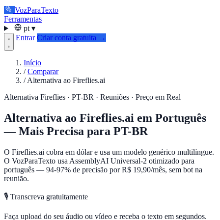
VozParaTexto
Ferramentas
pt
▾
Entrar
Criar conta gratuita →
Início
/
Comparar
/
Alternativa ao Fireflies.ai
Alternativa Fireflies · PT-BR · Reuniões · Preço em Real
Alternativa ao Fireflies.ai em Português
— Mais Precisa para PT-BR
O Fireflies.ai cobra em dólar e usa um modelo genérico multilíngue.
O VozParaTexto usa AssemblyAI Universal-2 otimizado para
português — 94-97% de precisão por R$ 19,90/mês, sem bot na
reunião.
🎙️ Transcreva gratuitamente
Faça upload do seu áudio ou vídeo e receba o texto em segundos.