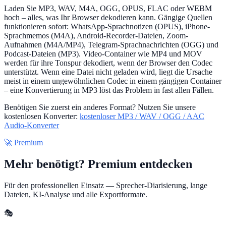
Laden Sie MP3, WAV, M4A, OGG, OPUS, FLAC oder WEBM
hoch – alles, was Ihr Browser dekodieren kann. Gängige Quellen
funktionieren sofort: WhatsApp-Sprachnotizen (OPUS), iPhone-
Sprachmemos (M4A), Android-Recorder-Dateien, Zoom-
Aufnahmen (M4A/MP4), Telegram-Sprachnachrichten (OGG) und
Podcast-Dateien (MP3). Video-Container wie MP4 und MOV
werden für ihre Tonspur dekodiert, wenn der Browser den Codec
unterstützt. Wenn eine Datei nicht geladen wird, liegt die Ursache
meist in einem ungewöhnlichen Codec in einem gängigen Container
– eine Konvertierung in MP3 löst das Problem in fast allen Fällen.
Benötigen Sie zuerst ein anderes Format? Nutzen Sie unsere
kostenlosen Konverter:
kostenloser MP3 / WAV / OGG / AAC
Audio-Konverter
🚀 Premium
Mehr benötigt? Premium entdecken
Für den professionellen Einsatz — Sprecher-Diarisierung, lange
Dateien, KI-Analyse und alle Exportformate.
🎭