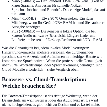
Nano (~40MB)
— Der Standard. Etwa 85 % Genauigkeit bei
klarer Sprache. Am besten für schnelle Notizen,
Sprachnachrichten und Entwürfe. Das einzige Modell, das auf
iOS läuft.
Mini (~150MB)
— Etwa 90 % Genauigkeit. Ein guter
Mittelweg, wenn Ihr Gerät 4GB+ RAM hat und Sie sauberere
Ausgabe benötigen.
Plus (~500MB)
— Die genaueste lokale Option, die bei
klarem Audio nahezu 93 % erreicht. Längere Lade- und
Laufzeit; am besten auf Desktop-Rechnern mit 8GB+ RAM.
Was die Genauigkeit bei jedem lokalen Modell verringert:
Hintergrundgeräusche, mehrere Personen, die durcheinander
sprechen, starke Akzente und Aufnahmen mit niedriger Bitrate wie
komprimierte Sprachnotizen. Wenn Sie professionelle Genauigkeit
über 95 %, Wortzeitstempel oder Sprecherkennung benötigen, sind
Cloud-Modelle erforderlich – siehe Vergleich oben.
Browser- vs. Cloud-Transkription:
Welche brauchen Sie?
Die Browser-Transkription ist das richtige Werkzeug, wenn der
Datenschutz am wichtigsten ist oder das Audio kurz ist: Es wird
nichts hochgeladen, es gibt nichts zu löschen und es kostet nichts.