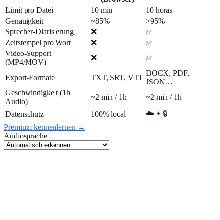
Limit pro Datei
10 min
10 horas
Genauigkeit
~85%
>95%
Sprecher-Diarisierung
❌
✅
Zeitstempel pro Wort
❌
✅
Video-Support
❌
✅
(MP4/MOV)
DOCX, PDF,
Export-Formate
TXT, SRT, VTT
JSON…
Geschwindigkeit (1h
~2 min / 1h
~2 min / 1h
Audio)
☁️ + 🔒
Datenschutz
100% local
Premium kennenlernen →
Audiosprache