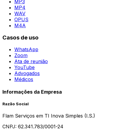
MP3
MP4
WAV
OPUS
M4A
Casos de uso
WhatsApp
Zoom
Ata de reunião
YouTube
Advogados
Médicos
Informações da Empresa
Razão Social
Flam Serviços em TI Inova Simples (I.S.)
CNPJ:
62.341.783/0001-24