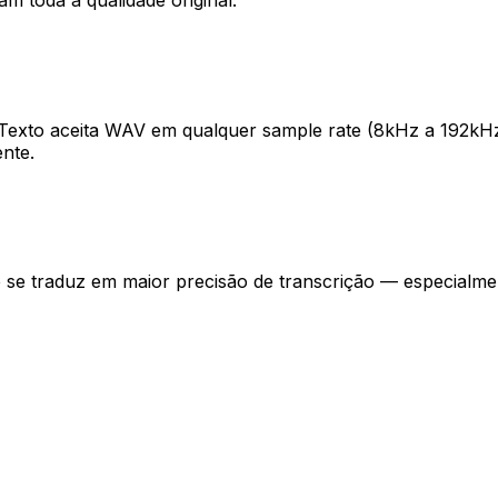
m toda a qualidade original.
exto aceita WAV em qualquer sample rate (8kHz a 192kHz) e
nte.
e se traduz em maior precisão de transcrição — especialmen