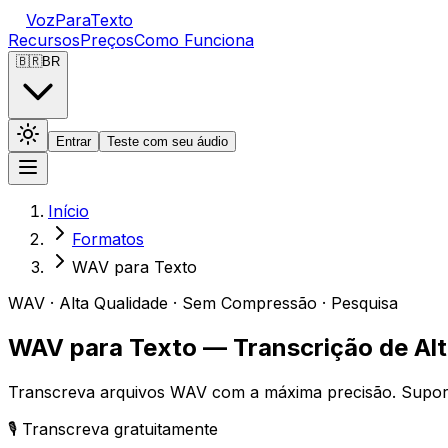
VozParaTexto
Recursos
Preços
Como Funciona
🇧🇷
BR
Entrar
Teste com seu áudio
Início
Formatos
WAV para Texto
WAV · Alta Qualidade · Sem Compressão · Pesquisa
WAV para Texto — Transcrição de Alt
Transcreva arquivos WAV com a máxima precisão. Suporte a
🎙️ Transcreva gratuitamente