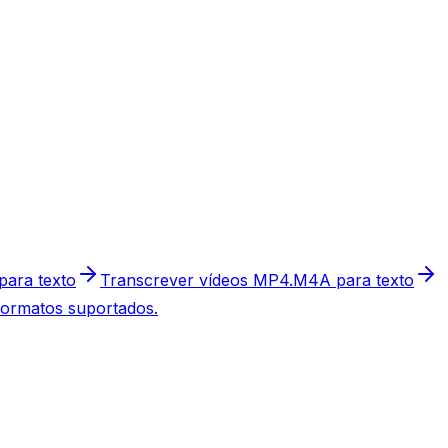
ara texto
Transcrever vídeos MP4.
M4A para texto
ormatos suportados.