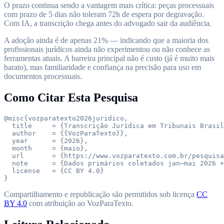
O prazo continua sendo a vantagem mais crítica: peças processuais
com prazo de 5 dias não toleram 72h de espera por degravação.
Com IA, a transcrição chega antes do advogado sair da audiência.
A adoção ainda é de apenas 21% — indicando que a maioria dos
profissionais jurídicos ainda não experimentou ou não conhece as
ferramentas atuais. A barreira principal não é custo (já é muito mais
barato), mas familiaridade e confiança na precisão para uso em
documentos processuais.
Como Citar Esta Pesquisa
@misc{vozparatexto2026juridico,

  title     = {Transcrição Jurídica em Tribunais Brasil
  author    = {{VozParaTexto}},

  year      = {2026},

  month     = {maio},

  url       = {https://www.vozparatexto.com.br/pesquisa
  note      = {Dados primários coletados jan–mai 2026 +
  license   = {CC BY 4.0}

}
Compartilhamento e republicação são permitidos sob licença
CC
BY 4.0
com atribuição ao VozParaTexto.