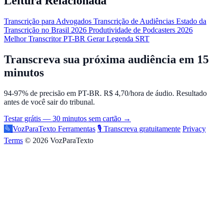
Leitura Relacionada
Transcrição para Advogados
Transcrição de Audiências
Estado da
Transcrição no Brasil 2026
Produtividade de Podcasters 2026
Melhor Transcritor PT-BR
Gerar Legenda SRT
Transcreva sua próxima audiência em 15
minutos
94-97% de precisão em PT-BR. R$ 4,70/hora de áudio. Resultado
antes de você sair do tribunal.
Testar grátis — 30 minutos sem cartão →
VozParaTexto
Ferramentas
🎙️ Transcreva gratuitamente
Privacy
Terms
© 2026 VozParaTexto