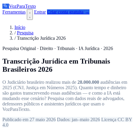
VozParaTexto
Ferramentas
Entrar
Criar conta gratuita →
Início
/
Pesquisa
/
Transcrição Jurídica 2026
Pesquisa Original · Direito · Tribunais · IA Jurídica · 2026
Transcrição Jurídica em Tribunais
Brasileiros 2026
O Judiciário brasileiro realizou mais de
28.000.000
audiências em
2025 (CNJ, Justiça em Números 2025). Quanto tempo e dinheiro
são gastos transcrevendo essas audiências — e como a IA está
mudando esse cenário? Pesquisa com dados reais de advogados,
defensores públicos e assistentes jurídicos que usam o
VozParaTexto.
Publicado em 27 maio 2026
Dados: jan–maio 2026
Licença CC BY
4.0