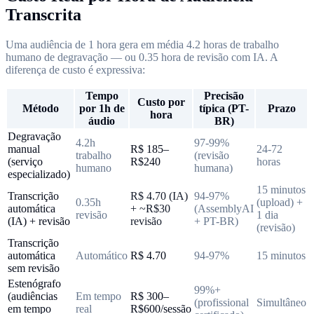
Transcrita
Uma audiência de 1 hora gera em média 4.2 horas de trabalho
humano de degravação — ou 0.35 hora de revisão com IA. A
diferença de custo é expressiva:
Tempo
Precisão
Custo por
Método
por 1h de
típica (PT-
Prazo
hora
áudio
BR)
Degravação
4.2h
97-99%
manual
R$ 185–
24-72
trabalho
(revisão
(serviço
R$240
horas
humano
humana)
especializado)
15 minutos
Transcrição
R$ 4.70 (IA)
94-97%
0.35h
(upload) +
automática
+ ~R$30
(AssemblyAI
revisão
1 dia
(IA) + revisão
revisão
+ PT-BR)
(revisão)
Transcrição
automática
Automático
R$ 4.70
94-97%
15 minutos
sem revisão
Estenógrafo
99%+
(audiências
Em tempo
R$ 300–
(profissional
Simultâneo
em tempo
real
R$600/sessão