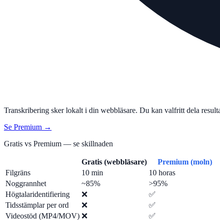
Transkribering sker lokalt i din webbläsare. Du kan valfritt dela resul
Se Premium →
Gratis vs Premium — se skillnaden
Gratis (webbläsare)
Premium (moln)
Filgräns
10 min
10 horas
Noggrannhet
~85%
>95%
Högtalaridentifiering
❌
✅
Tidsstämplar per ord
❌
✅
Videostöd (MP4/MOV)
❌
✅