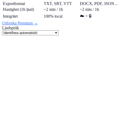
Exportformat
TXT, SRT, VTT
DOCX, PDF, JSON
Hastighet (1h ljud)
~2 min / 1h
~2 min / 1h
☁️ + 🔒
Integritet
100% local
Utforska Premium →
Ljudspråk