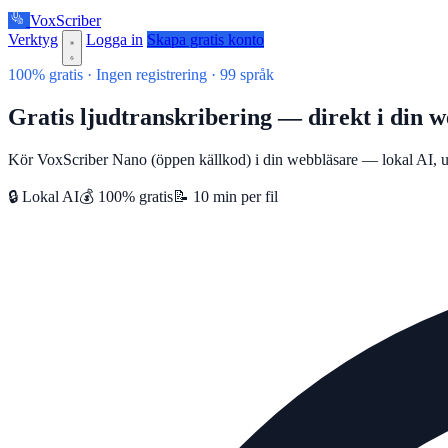
VoxScriber
Verktyg
Logga in
Skapa gratis konto
100% gratis · Ingen registrering · 99 språk
Gratis ljudtranskribering — direkt i din 
Kör VoxScriber Nano (öppen källkod) i din webbläsare — lokal AI, up
🔒 Lokal AI
💰 100% gratis
📝 10 min per fil