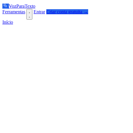
VozParaTexto
Ferramentas
Entrar
Criar conta gratuita →
Início