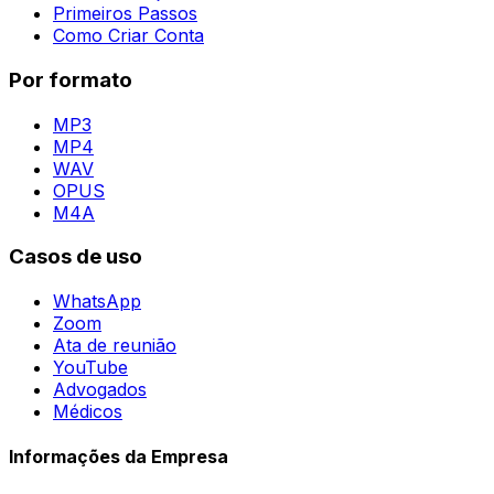
Primeiros Passos
Como Criar Conta
Por formato
MP3
MP4
WAV
OPUS
M4A
Casos de uso
WhatsApp
Zoom
Ata de reunião
YouTube
Advogados
Médicos
Informações da Empresa