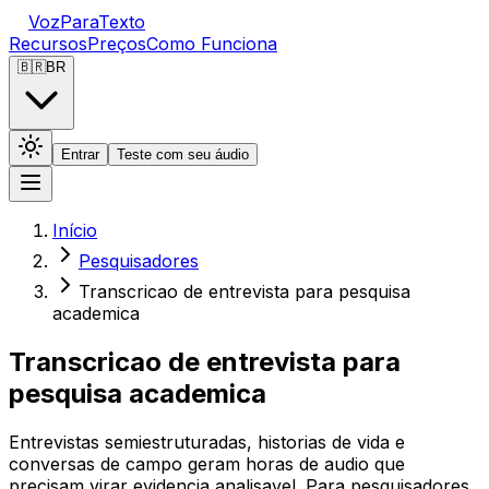
VozParaTexto
Recursos
Preços
Como Funciona
🇧🇷
BR
Entrar
Teste com seu áudio
Início
Pesquisadores
Transcricao de entrevista para pesquisa
academica
Transcricao de entrevista para
pesquisa academica
Entrevistas semiestruturadas, historias de vida e
conversas de campo geram horas de audio que
precisam virar evidencia analisavel. Para pesquisadores,