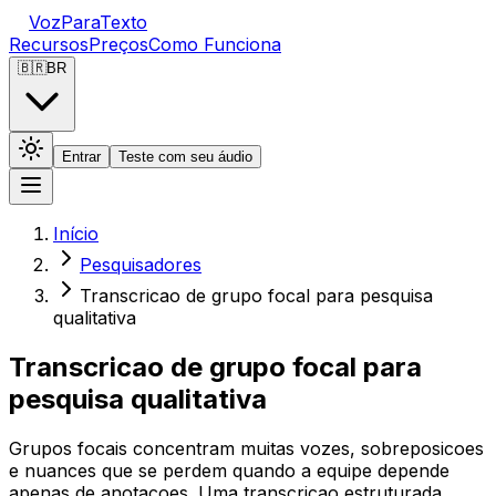
VozParaTexto
Recursos
Preços
Como Funciona
🇧🇷
BR
Entrar
Teste com seu áudio
Início
Pesquisadores
Transcricao de grupo focal para pesquisa
qualitativa
Transcricao de grupo focal para
pesquisa qualitativa
Grupos focais concentram muitas vozes, sobreposicoes
e nuances que se perdem quando a equipe depende
apenas de anotacoes. Uma transcricao estruturada