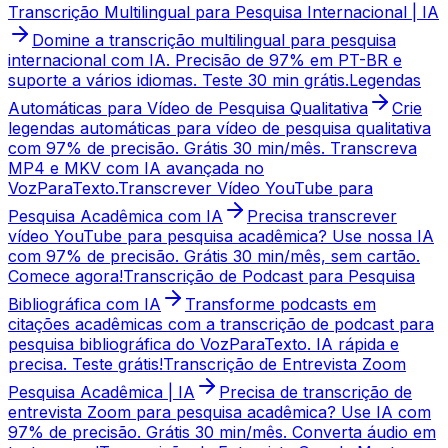
Transcrição Multilingual para Pesquisa Internacional | IA
Domine a transcrição multilingual para pesquisa
internacional com IA. Precisão de 97% em PT-BR e
suporte a vários idiomas. Teste 30 min grátis.
Legendas
Automáticas para Vídeo de Pesquisa Qualitativa
Crie
legendas automáticas para vídeo de pesquisa qualitativa
com 97% de precisão. Grátis 30 min/mês. Transcreva
MP4 e MKV com IA avançada no
VozParaTexto.
Transcrever Vídeo YouTube para
Pesquisa Acadêmica com IA
Precisa transcrever
vídeo YouTube para pesquisa acadêmica? Use nossa IA
com 97% de precisão. Grátis 30 min/mês, sem cartão.
Comece agora!
Transcrição de Podcast para Pesquisa
Bibliográfica com IA
Transforme podcasts em
citações acadêmicas com a transcrição de podcast para
pesquisa bibliográfica do VozParaTexto. IA rápida e
precisa. Teste grátis!
Transcrição de Entrevista Zoom
Pesquisa Acadêmica | IA
Precisa de transcrição de
entrevista Zoom para pesquisa acadêmica? Use IA com
97% de precisão. Grátis 30 min/mês. Converta áudio em