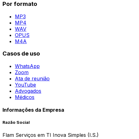
Por formato
MP3
MP4
WAV
OPUS
M4A
Casos de uso
WhatsApp
Zoom
Ata de reunião
YouTube
Advogados
Médicos
Informações da Empresa
Razão Social
Flam Serviços em TI Inova Simples (I.S.)