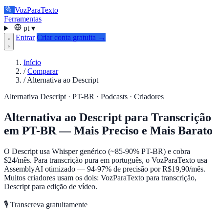
VozParaTexto
Ferramentas
pt
▾
Entrar
Criar conta gratuita →
Início
/
Comparar
/
Alternativa ao Descript
Alternativa Descript · PT-BR · Podcasts · Criadores
Alternativa ao Descript para Transcrição
em PT-BR — Mais Preciso e Mais Barato
O Descript usa Whisper genérico (~85-90% PT-BR) e cobra
$24/mês. Para transcrição pura em português, o VozParaTexto usa
AssemblyAI otimizado — 94-97% de precisão por R$19,90/mês.
Muitos criadores usam os dois: VozParaTexto para transcrição,
Descript para edição de vídeo.
🎙️ Transcreva gratuitamente