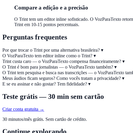
Compare a edição e a precisão
O Trint tem um editor inline sofisticado. O VozParaTexto re
Trint em 10-15 pontos percentuais.
Perguntas frequentes
Por que trocar o Trint por uma alternativa brasileira?
▾
O VozParaTexto tem editor inline como o Trint?
▾
Trint custa caro — o VozParaTexto compensa financeiramente?
▾
O Trint é bom para jornalistas — o VozParaTexto também?
▾
O Trint tem pesquisa e busca nas transcrições — o VozParaTexto t
Meus áudios ficam seguros? Como vocês tratam a privacidade?
▾
E se eu assinar e não gostar? Tem fidelidade?
▾
Teste grátis — 30 min sem cartão
Criar conta gratuita →
30 minutos/mês grátis. Sem cartão de crédito.
Continue explorando