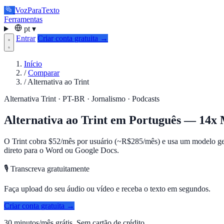
VozParaTexto
Ferramentas
pt
▾
Entrar
Criar conta gratuita →
Início
/
Comparar
/
Alternativa ao Trint
Alternativa Trint · PT-BR · Jornalismo · Podcasts
Alternativa ao Trint em Português — 14x
O Trint cobra $52/mês por usuário (~R$285/mês) e usa um modelo gen
direto para o Word ou Google Docs.
🎙️ Transcreva gratuitamente
Faça upload do seu áudio ou vídeo e receba o texto em segundos.
Criar conta gratuita →
30 minutos/mês grátis. Sem cartão de crédito.