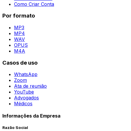
Como Criar Conta
Por formato
MP3
MP4
WAV
OPUS
M4A
Casos de uso
WhatsApp
Zoom
Ata de reunião
YouTube
Advogados
Médicos
Informações da Empresa
Razão Social