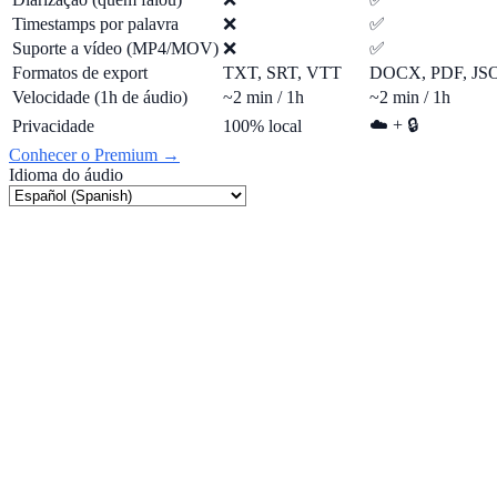
Timestamps por palavra
❌
✅
Suporte a vídeo (MP4/MOV)
❌
✅
Formatos de export
TXT, SRT, VTT
DOCX, PDF, J
Velocidade (1h de áudio)
~2 min / 1h
~2 min / 1h
☁️ + 🔒
Privacidade
100% local
Conhecer o Premium →
Idioma do áudio