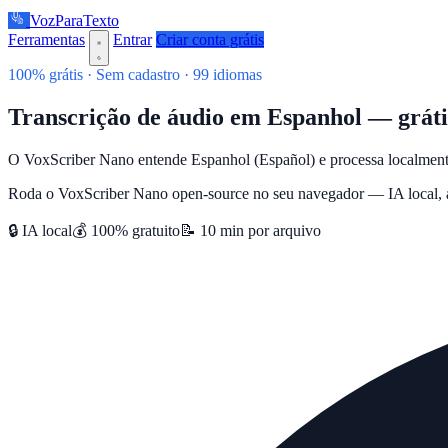
VozParaTexto
Ferramentas
Entrar
Criar conta grátis
100% grátis · Sem cadastro · 99 idiomas
Transcrição de áudio em Espanhol — gráti
O VoxScriber Nano entende Espanhol (Español) e processa localmente
Roda o VoxScriber Nano open-source no seu navegador — IA local, at
🔒 IA local
💰 100% gratuito
📝 10 min por arquivo