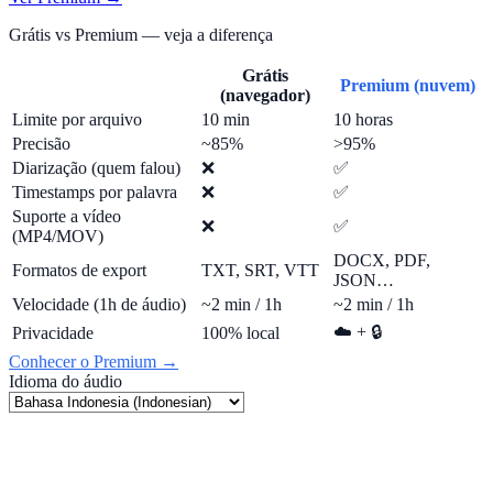
Grátis vs Premium — veja a diferença
Grátis
Premium (nuvem)
(navegador)
Limite por arquivo
10 min
10 horas
Precisão
~85%
>95%
Diarização (quem falou)
❌
✅
Timestamps por palavra
❌
✅
Suporte a vídeo
❌
✅
(MP4/MOV)
DOCX, PDF,
Formatos de export
TXT, SRT, VTT
JSON…
Velocidade (1h de áudio)
~2 min / 1h
~2 min / 1h
☁️ + 🔒
Privacidade
100% local
Conhecer o Premium →
Idioma do áudio