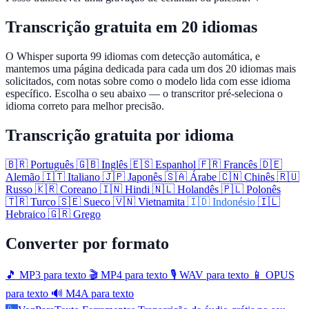
Transcrição gratuita em 20 idiomas
O Whisper suporta 99 idiomas com detecção automática, e
mantemos uma página dedicada para cada um dos 20 idiomas mais
solicitados, com notas sobre como o modelo lida com esse idioma
específico. Escolha o seu abaixo — o transcritor pré-seleciona o
idioma correto para melhor precisão.
Transcrição gratuita por idioma
🇧🇷
Português
🇬🇧
Inglês
🇪🇸
Espanhol
🇫🇷
Francês
🇩🇪
Alemão
🇮🇹
Italiano
🇯🇵
Japonês
🇸🇦
Árabe
🇨🇳
Chinês
🇷🇺
Russo
🇰🇷
Coreano
🇮🇳
Hindi
🇳🇱
Holandês
🇵🇱
Polonês
🇹🇷
Turco
🇸🇪
Sueco
🇻🇳
Vietnamita
🇮🇩
Indonésio
🇮🇱
Hebraico
🇬🇷
Grego
Converter por formato
🎵
MP3 para texto
🎬
MP4 para texto
🎙️
WAV para texto
📱
OPUS
para texto
🔊
M4A para texto