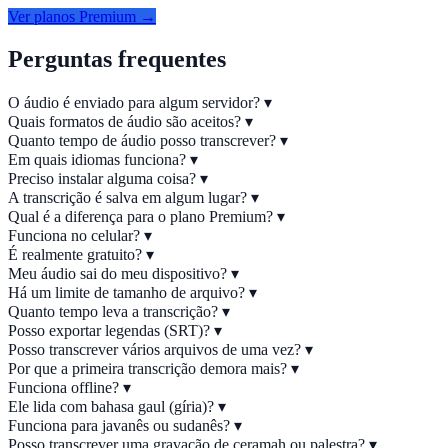
Ver planos Premium →
Perguntas frequentes
O áudio é enviado para algum servidor?
▾
Quais formatos de áudio são aceitos?
▾
Quanto tempo de áudio posso transcrever?
▾
Em quais idiomas funciona?
▾
Preciso instalar alguma coisa?
▾
A transcrição é salva em algum lugar?
▾
Qual é a diferença para o plano Premium?
▾
Funciona no celular?
▾
É realmente gratuito?
▾
Meu áudio sai do meu dispositivo?
▾
Há um limite de tamanho de arquivo?
▾
Quanto tempo leva a transcrição?
▾
Posso exportar legendas (SRT)?
▾
Posso transcrever vários arquivos de uma vez?
▾
Por que a primeira transcrição demora mais?
▾
Funciona offline?
▾
Ele lida com bahasa gaul (gíria)?
▾
Funciona para javanês ou sudanês?
▾
Posso transcrever uma gravação de ceramah ou palestra?
▾