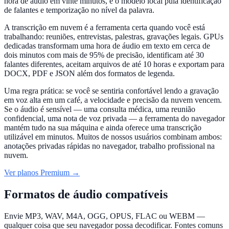
hora de áudio em vinte minutos, e o modelo local pula identificação
de falantes e temporização no nível da palavra.
A transcrição em nuvem é a ferramenta certa quando você está
trabalhando: reuniões, entrevistas, palestras, gravações legais. GPUs
dedicadas transformam uma hora de áudio em texto em cerca de
dois minutos com mais de 95% de precisão, identificam até 30
falantes diferentes, aceitam arquivos de até 10 horas e exportam para
DOCX, PDF e JSON além dos formatos de legenda.
Uma regra prática: se você se sentiria confortável lendo a gravação
em voz alta em um café, a velocidade e precisão da nuvem vencem.
Se o áudio é sensível — uma consulta médica, uma reunião
confidencial, uma nota de voz privada — a ferramenta do navegador
mantém tudo na sua máquina e ainda oferece uma transcrição
utilizável em minutos. Muitos de nossos usuários combinam ambos:
anotações privadas rápidas no navegador, trabalho profissional na
nuvem.
Ver planos Premium →
Formatos de áudio compatíveis
Envie MP3, WAV, M4A, OGG, OPUS, FLAC ou WEBM —
qualquer coisa que seu navegador possa decodificar. Fontes comuns