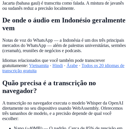
Jacarta (bahasa gaul) é transcrita como falada. A mistura de javanês
ou sudanês reduz a precisão localmente.
De onde o áudio em Indonésio geralmente
vem
Notas de voz do WhatsApp — a Indonésia é um dos três principais
mercados do WhatsApp — além de palestras universitárias, sermões
(ceramah), reuniões de negócios e podcasts.
Idiomas relacionados que você também pode transcrever
gratuitamente:
Vietnamita
·
Hindi
·
Árabe
·
Todos os 20 idiomas de
transcrição gratuita
Quão precisa é a transcrição no
navegador?
A transcrição no navegador executa o modelo Whisper da OpenAI
diretamente no seu dispositivo usando WebAssembly. Oferecemos
três tamanhos de modelo, e a precisão depende de qual você
escolher:
Nano (~40MB)
— O padrão. Cerca de 85% de precisão em