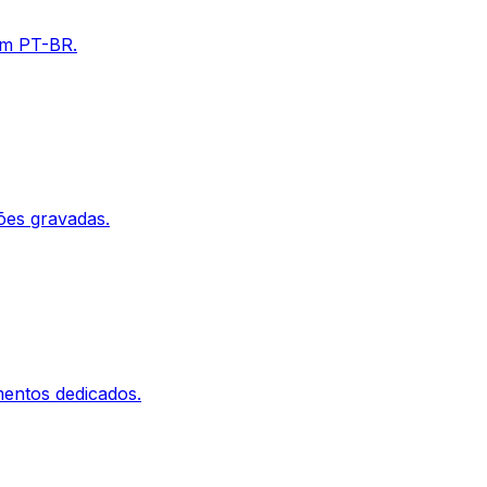
em PT-BR.
ões gravadas.
mentos dedicados.