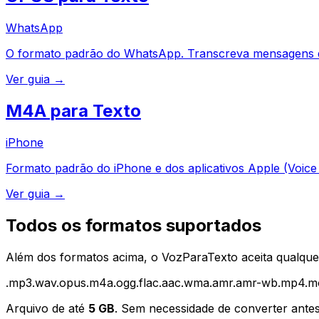
WhatsApp
O formato padrão do WhatsApp. Transcreva mensagens de
Ver guia →
M4A para Texto
iPhone
Formato padrão do iPhone e dos aplicativos Apple (Voic
Ver guia →
Todos os formatos suportados
Além dos formatos acima, o VozParaTexto aceita qualque
.
mp3
.
wav
.
opus
.
m4a
.
ogg
.
flac
.
aac
.
wma
.
amr
.
amr-wb
.
mp4
.
m
Arquivo de até
5 GB
. Sem necessidade de converter antes