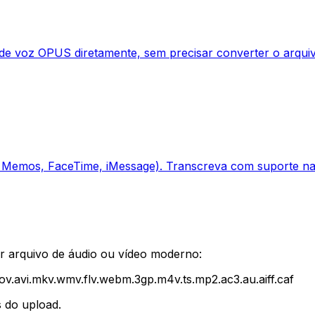
 voz OPUS diretamente, sem precisar converter o arquiv
e Memos, FaceTime, iMessage). Transcreva com suporte nat
r arquivo de áudio ou vídeo moderno:
ov
.
avi
.
mkv
.
wmv
.
flv
.
webm
.
3gp
.
m4v
.
ts
.
mp2
.
ac3
.
au
.
aiff
.
caf
 do upload.