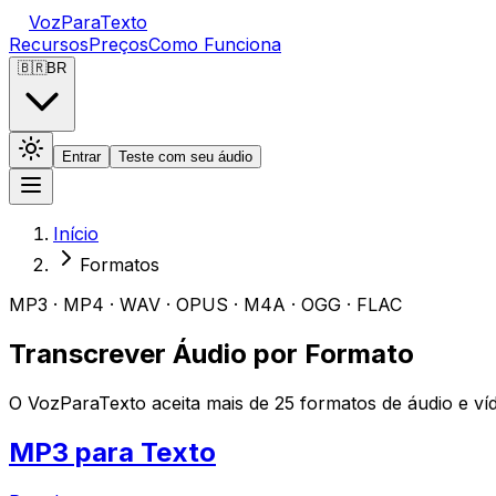
VozParaTexto
Recursos
Preços
Como Funciona
🇧🇷
BR
Entrar
Teste com seu áudio
Início
Formatos
MP3 · MP4 · WAV · OPUS · M4A · OGG · FLAC
Transcrever Áudio por Formato
O VozParaTexto aceita mais de 25 formatos de áudio e víd
MP3 para Texto