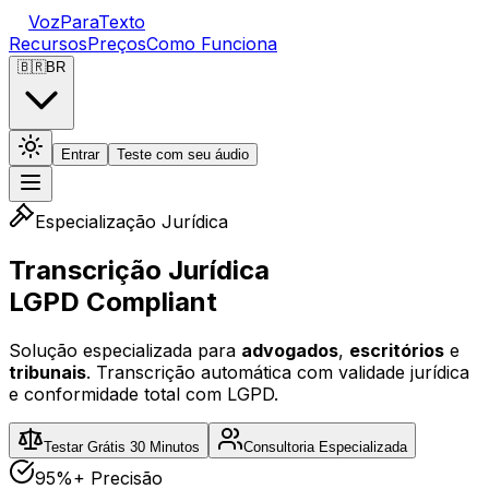
VozParaTexto
Recursos
Preços
Como Funciona
🇧🇷
BR
Entrar
Teste com seu áudio
Especialização Jurídica
Transcrição Jurídica
LGPD Compliant
Solução especializada para
advogados
,
escritórios
e
tribunais
. Transcrição automática com validade jurídica
e conformidade total com LGPD.
Testar Grátis 30 Minutos
Consultoria Especializada
95%+ Precisão