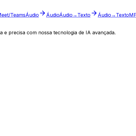
eet/Teams
Áudio
Áudio
Áudio→Texto
Áudio→Texto
M
a e precisa com nossa tecnologia de IA avançada.