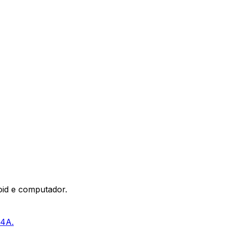
oid e computador.
M4A.