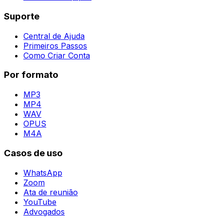
Suporte
Central de Ajuda
Primeiros Passos
Como Criar Conta
Por formato
MP3
MP4
WAV
OPUS
M4A
Casos de uso
WhatsApp
Zoom
Ata de reunião
YouTube
Advogados