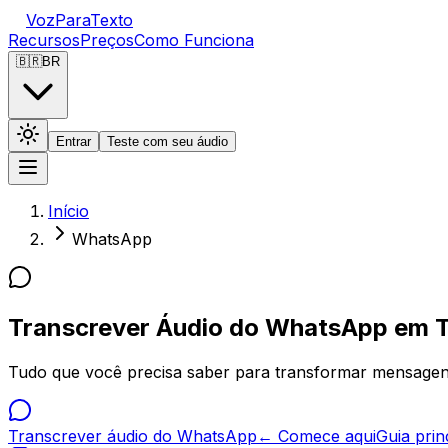
VozParaTexto
Recursos
Preços
Como Funciona
🇧🇷
BR
Entrar
Teste com seu áudio
Início
WhatsApp
Transcrever Áudio do WhatsApp em 
Tudo que você precisa saber para transformar mensagen
Transcrever áudio do WhatsApp
← Comece aqui
Guia pri