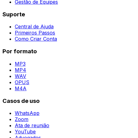
Gestão de Equipes
Suporte
Central de Ajuda
Primeiros Passos
Como Criar Conta
Por formato
MP3
MP4
WAV
OPUS
M4A
Casos de uso
WhatsApp
Zoom
Ata de reunião
YouTube
Advogados