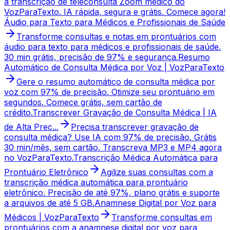
a transcrição de teleconsulta Zoom médico do
VozParaTexto. IA rápida, segura e grátis. Comece agora!
Áudio para Texto para Médicos e Profissionais de Saúde
Transforme consultas e notas em prontuários com
áudio para texto para médicos e profissionais de saúde.
30 min grátis, precisão de 97% e segurança.
Resumo
Automático de Consulta Médica por Voz | VozParaTexto
Gere o resumo automático de consulta médica por
voz com 97% de precisão. Otimize seu prontuário em
segundos. Comece grátis, sem cartão de
crédito.
Transcrever Gravação de Consulta Médica | IA
de Alta Prec...
Precisa transcrever gravação de
consulta médica? Use IA com 97% de precisão. Grátis
30 min/mês, sem cartão. Transcreva MP3 e MP4 agora
no VozParaTexto.
Transcrição Médica Automática para
Prontuário Eletrônico
Agilize suas consultas com a
transcrição médica automática para prontuário
eletrônico. Precisão de até 97%, plano grátis e suporte
a arquivos de até 5 GB.
Anamnese Digital por Voz para
Médicos | VozParaTexto
Transforme consultas em
prontuários com a anamnese digital por voz para