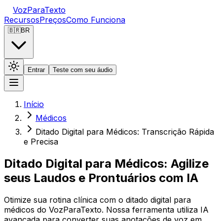
VozParaTexto
Recursos
Preços
Como Funciona
🇧🇷
BR
Entrar
Teste com seu áudio
Início
Médicos
Ditado Digital para Médicos: Transcrição Rápida
e Precisa
Ditado Digital para Médicos: Agilize
seus Laudos e Prontuários com IA
Otimize sua rotina clínica com o ditado digital para
médicos do VozParaTexto. Nossa ferramenta utiliza IA
avançada para converter suas anotações de voz em