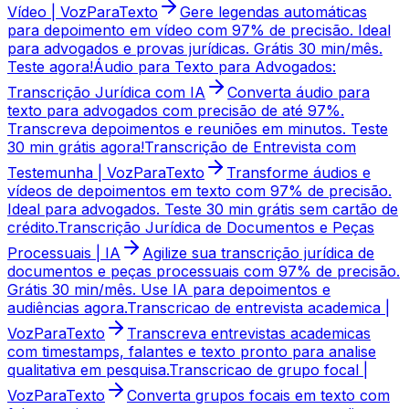
Vídeo | VozParaTexto
Gere legendas automáticas
para depoimento em vídeo com 97% de precisão. Ideal
para advogados e provas jurídicas. Grátis 30 min/mês.
Teste agora!
Áudio para Texto para Advogados:
Transcrição Jurídica com IA
Converta áudio para
texto para advogados com precisão de até 97%.
Transcreva depoimentos e reuniões em minutos. Teste
30 min grátis agora!
Transcrição de Entrevista com
Testemunha | VozParaTexto
Transforme áudios e
vídeos de depoimentos em texto com 97% de precisão.
Ideal para advogados. Teste 30 min grátis sem cartão de
crédito.
Transcrição Jurídica de Documentos e Peças
Processuais | IA
Agilize sua transcrição jurídica de
documentos e peças processuais com 97% de precisão.
Grátis 30 min/mês. Use IA para depoimentos e
audiências agora.
Transcricao de entrevista academica |
VozParaTexto
Transcreva entrevistas academicas
com timestamps, falantes e texto pronto para analise
qualitativa em pesquisa.
Transcricao de grupo focal |
VozParaTexto
Converta grupos focais em texto com