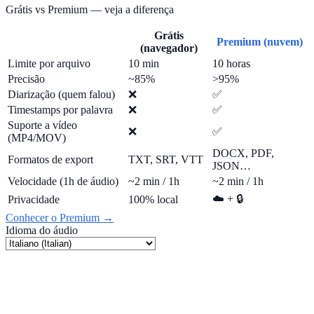
Grátis vs Premium — veja a diferença
Grátis
Premium (nuvem)
(navegador)
Limite por arquivo
10 min
10 horas
Precisão
~85%
>95%
Diarização (quem falou)
❌
✅
Timestamps por palavra
❌
✅
Suporte a vídeo
❌
✅
(MP4/MOV)
DOCX, PDF,
Formatos de export
TXT, SRT, VTT
JSON…
Velocidade (1h de áudio)
~2 min / 1h
~2 min / 1h
☁️ + 🔒
Privacidade
100% local
Conhecer o Premium →
Idioma do áudio