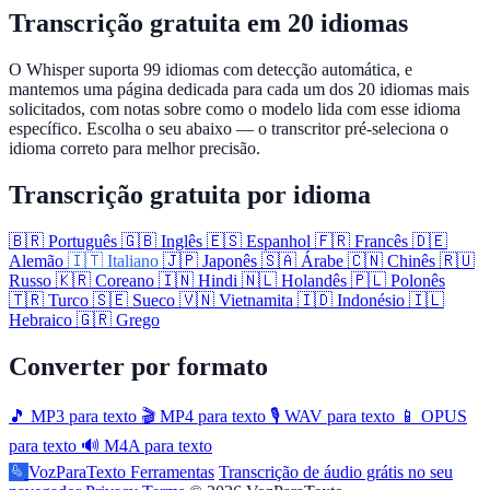
Transcrição gratuita em 20 idiomas
O Whisper suporta 99 idiomas com detecção automática, e
mantemos uma página dedicada para cada um dos 20 idiomas mais
solicitados, com notas sobre como o modelo lida com esse idioma
específico. Escolha o seu abaixo — o transcritor pré-seleciona o
idioma correto para melhor precisão.
Transcrição gratuita por idioma
🇧🇷
Português
🇬🇧
Inglês
🇪🇸
Espanhol
🇫🇷
Francês
🇩🇪
Alemão
🇮🇹
Italiano
🇯🇵
Japonês
🇸🇦
Árabe
🇨🇳
Chinês
🇷🇺
Russo
🇰🇷
Coreano
🇮🇳
Hindi
🇳🇱
Holandês
🇵🇱
Polonês
🇹🇷
Turco
🇸🇪
Sueco
🇻🇳
Vietnamita
🇮🇩
Indonésio
🇮🇱
Hebraico
🇬🇷
Grego
Converter por formato
🎵
MP3 para texto
🎬
MP4 para texto
🎙️
WAV para texto
📱
OPUS
para texto
🔊
M4A para texto
VozParaTexto
Ferramentas
Transcrição de áudio grátis no seu