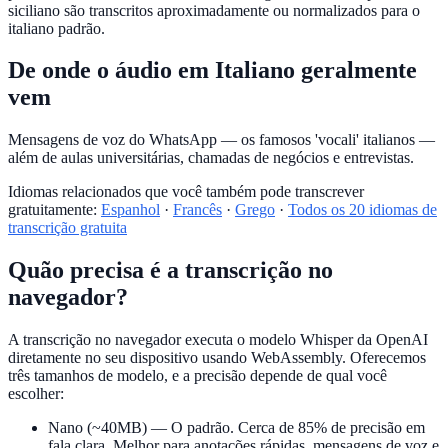
siciliano são transcritos aproximadamente ou normalizados para o
italiano padrão.
De onde o áudio em Italiano geralmente
vem
Mensagens de voz do WhatsApp — os famosos 'vocali' italianos —
além de aulas universitárias, chamadas de negócios e entrevistas.
Idiomas relacionados que você também pode transcrever
gratuitamente:
Espanhol
·
Francês
·
Grego
·
Todos os 20 idiomas de
transcrição gratuita
Quão precisa é a transcrição no
navegador?
A transcrição no navegador executa o modelo Whisper da OpenAI
diretamente no seu dispositivo usando WebAssembly. Oferecemos
três tamanhos de modelo, e a precisão depende de qual você
escolher:
Nano (~40MB)
— O padrão. Cerca de 85% de precisão em
fala clara. Melhor para anotações rápidas, mensagens de voz e