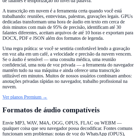
de falantes e temporização no nível da palavra.
A transcrição em nuvem é a ferramenta certa quando você está
trabalhando: reuniões, entrevistas, palestras, gravações legais. GPUs
dedicadas transformam uma hora de áudio em texto em cerca de
dois minutos com mais de 95% de precisão, identificam até 30
falantes diferentes, aceitam arquivos de até 10 horas e exportam para
DOCX, PDF e JSON além dos formatos de legenda.
Uma regra prática: se você se sentiria confortável lendo a gravação
em voz alta em um café, a velocidade e precisão da nuvem vencem.
Se o áudio é sensível — uma consulta médica, uma reunião
confidencial, uma nota de voz privada — a ferramenta do navegador
mantém tudo na sua máquina e ainda oferece uma transcrição
utilizável em minutos. Muitos de nossos usuários combinam ambos:
anotações privadas rápidas no navegador, trabalho profissional na
nuvem.
Ver planos Premium →
Formatos de áudio compatíveis
Envie MP3, WAV, M4A, OGG, OPUS, FLAC ou WEBM —
qualquer coisa que seu navegador possa decodificar. Fontes comuns
funcionam sem problemas: notas de voz do WhatsApp (OPUS),