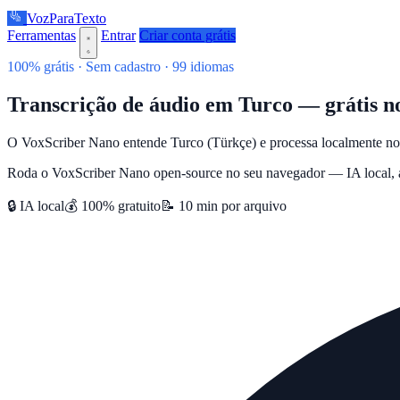
VozParaTexto
Ferramentas
Entrar
Criar conta grátis
100% grátis · Sem cadastro · 99 idiomas
Transcrição de áudio em Turco — grátis n
O VoxScriber Nano entende Turco (Türkçe) e processa localmente no 
Roda o VoxScriber Nano open-source no seu navegador — IA local, at
🔒 IA local
💰 100% gratuito
📝 10 min por arquivo