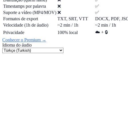
Timestamps por palavra
❌
✅
Suporte a vídeo (MP4/MOV)
❌
✅
Formatos de export
TXT, SRT, VTT
DOCX, PDF, J
Velocidade (1h de áudio)
~2 min / 1h
~2 min / 1h
☁️ + 🔒
Privacidade
100% local
Conhecer o Premium →
Idioma do áudio