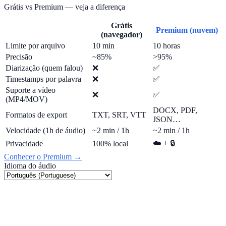
Grátis vs Premium — veja a diferença
Grátis
Premium (nuvem)
(navegador)
Limite por arquivo
10 min
10 horas
Precisão
~85%
>95%
Diarização (quem falou)
❌
✅
Timestamps por palavra
❌
✅
Suporte a vídeo
❌
✅
(MP4/MOV)
DOCX, PDF,
Formatos de export
TXT, SRT, VTT
JSON…
Velocidade (1h de áudio)
~2 min / 1h
~2 min / 1h
☁️ + 🔒
Privacidade
100% local
Conhecer o Premium →
Idioma do áudio