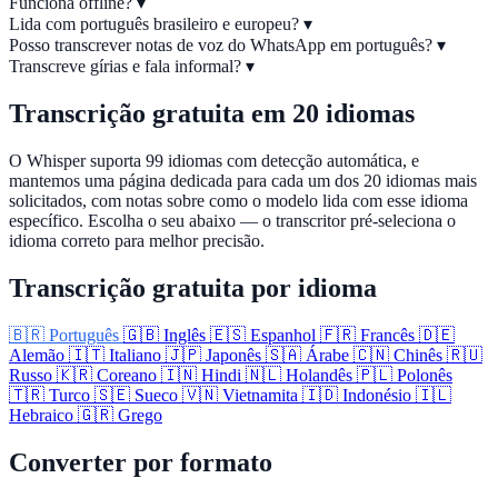
Funciona offline?
▾
Lida com português brasileiro e europeu?
▾
Posso transcrever notas de voz do WhatsApp em português?
▾
Transcreve gírias e fala informal?
▾
Transcrição gratuita em 20 idiomas
O Whisper suporta 99 idiomas com detecção automática, e
mantemos uma página dedicada para cada um dos 20 idiomas mais
solicitados, com notas sobre como o modelo lida com esse idioma
específico. Escolha o seu abaixo — o transcritor pré-seleciona o
idioma correto para melhor precisão.
Transcrição gratuita por idioma
🇧🇷
Português
🇬🇧
Inglês
🇪🇸
Espanhol
🇫🇷
Francês
🇩🇪
Alemão
🇮🇹
Italiano
🇯🇵
Japonês
🇸🇦
Árabe
🇨🇳
Chinês
🇷🇺
Russo
🇰🇷
Coreano
🇮🇳
Hindi
🇳🇱
Holandês
🇵🇱
Polonês
🇹🇷
Turco
🇸🇪
Sueco
🇻🇳
Vietnamita
🇮🇩
Indonésio
🇮🇱
Hebraico
🇬🇷
Grego
Converter por formato