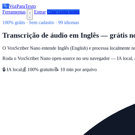
VozParaTexto
Ferramentas
Entrar
Criar conta grátis
100% grátis · Sem cadastro · 99 idiomas
Transcrição de áudio em Inglês — grátis 
O VoxScriber Nano entende Inglês (English) e processa localmente no
Roda o VoxScriber Nano open-source no seu navegador — IA local, at
🔒 IA local
💰 100% gratuito
📝 10 min por arquivo