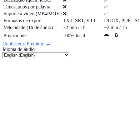
Timestamps por palavra
❌
✅
Suporte a vídeo (MP4/MOV)
❌
✅
Formatos de export
TXT, SRT, VTT
DOCX, PDF, J
Velocidade (1h de áudio)
~2 min / 1h
~2 min / 1h
☁️ + 🔒
Privacidade
100% local
Conhecer o Premium →
Idioma do áudio