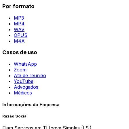
Por formato
MP3
MP4
WAV
OPUS
M4A
Casos de uso
WhatsApp
Zoom
Ata de reunião
YouTube
Advogados
Médicos
Informações da Empresa
Razão Social
Flam Serviços em TI Inova Simples (I.S.)