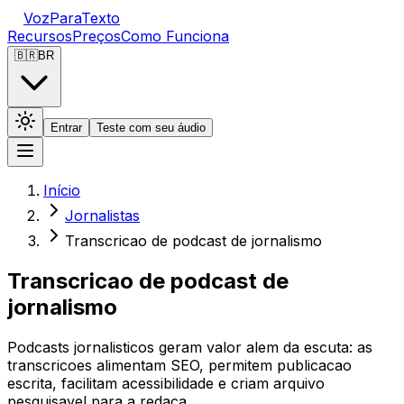
VozParaTexto
Recursos
Preços
Como Funciona
🇧🇷
BR
Entrar
Teste com seu áudio
Início
Jornalistas
Transcricao de podcast de jornalismo
Transcricao de podcast de
jornalismo
Podcasts jornalisticos geram valor alem da escuta: as
transcricoes alimentam SEO, permitem publicacao
escrita, facilitam acessibilidade e criam arquivo
pesquisavel para a redaca…