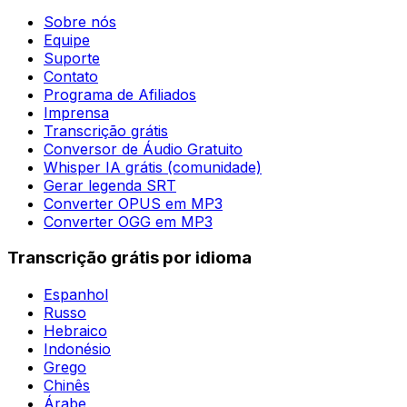
Sobre nós
Equipe
Suporte
Contato
Programa de Afiliados
Imprensa
Transcrição grátis
Conversor de Áudio Gratuito
Whisper IA grátis (comunidade)
Gerar legenda SRT
Converter OPUS em MP3
Converter OGG em MP3
Transcrição grátis por idioma
Espanhol
Russo
Hebraico
Indonésio
Grego
Chinês
Árabe