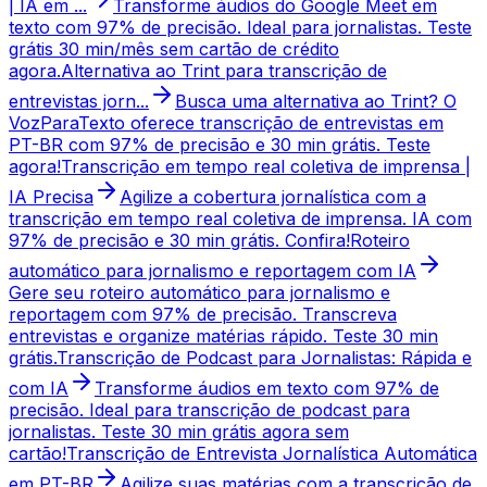
| IA em ...
Transforme áudios do Google Meet em
texto com 97% de precisão. Ideal para jornalistas. Teste
grátis 30 min/mês sem cartão de crédito
agora.
Alternativa ao Trint para transcrição de
entrevistas jorn...
Busca uma alternativa ao Trint? O
VozParaTexto oferece transcrição de entrevistas em
PT-BR com 97% de precisão e 30 min grátis. Teste
agora!
Transcrição em tempo real coletiva de imprensa |
IA Precisa
Agilize a cobertura jornalística com a
transcrição em tempo real coletiva de imprensa. IA com
97% de precisão e 30 min grátis. Confira!
Roteiro
automático para jornalismo e reportagem com IA
Gere seu roteiro automático para jornalismo e
reportagem com 97% de precisão. Transcreva
entrevistas e organize matérias rápido. Teste 30 min
grátis.
Transcrição de Podcast para Jornalistas: Rápida e
com IA
Transforme áudios em texto com 97% de
precisão. Ideal para transcrição de podcast para
jornalistas. Teste 30 min grátis agora sem
cartão!
Transcrição de Entrevista Jornalística Automática
em PT-BR
Agilize suas matérias com a transcrição de