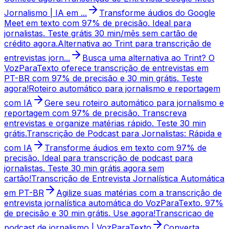
Jornalismo | IA em ...
Transforme áudios do Google
Meet em texto com 97% de precisão. Ideal para
jornalistas. Teste grátis 30 min/mês sem cartão de
crédito agora.
Alternativa ao Trint para transcrição de
entrevistas jorn...
Busca uma alternativa ao Trint? O
VozParaTexto oferece transcrição de entrevistas em
PT-BR com 97% de precisão e 30 min grátis. Teste
agora!
Roteiro automático para jornalismo e reportagem
com IA
Gere seu roteiro automático para jornalismo e
reportagem com 97% de precisão. Transcreva
entrevistas e organize matérias rápido. Teste 30 min
grátis.
Transcrição de Podcast para Jornalistas: Rápida e
com IA
Transforme áudios em texto com 97% de
precisão. Ideal para transcrição de podcast para
jornalistas. Teste 30 min grátis agora sem
cartão!
Transcrição de Entrevista Jornalística Automática
em PT-BR
Agilize suas matérias com a transcrição de
entrevista jornalística automática do VozParaTexto. 97%
de precisão e 30 min grátis. Use agora!
Transcricao de
podcast de jornalismo | VozParaTexto
Converta