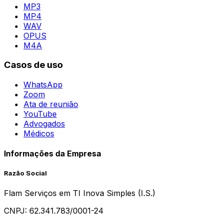
MP3
MP4
WAV
OPUS
M4A
Casos de uso
WhatsApp
Zoom
Ata de reunião
YouTube
Advogados
Médicos
Informações da Empresa
Razão Social
Flam Serviços em TI Inova Simples (I.S.)
CNPJ:
62.341.783/0001-24