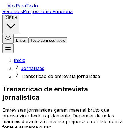
VozParaTexto
Recursos
Preços
Como Funciona
🇧🇷
BR
Entrar
Teste com seu áudio
Início
Jornalistas
Transcricao de entrevista jornalistica
Transcricao de entrevista
jornalistica
Entrevistas jornalisticas geram material bruto que
precisa virar texto rapidamente. Depender de notas
manuais durante a conversa prejudica o contato com a
fonte e aumenta o risc…