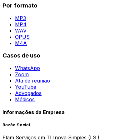
Por formato
MP3
MP4
WAV
OPUS
M4A
Casos de uso
WhatsApp
Zoom
Ata de reunião
YouTube
Advogados
Médicos
Informações da Empresa
Razão Social
Flam Serviços em TI Inova Simples (I.S.)