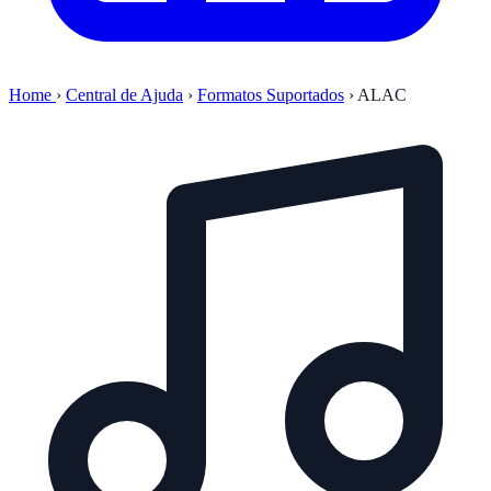
Home
›
Central de Ajuda
›
Formatos Suportados
›
ALAC