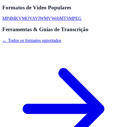
Formatos de Vídeo Populares
MP4
MKV
MOV
AVI
WMV
WebM
TS
MPEG
Ferramentas & Guias de Transcrição
← Todos os formatos suportados