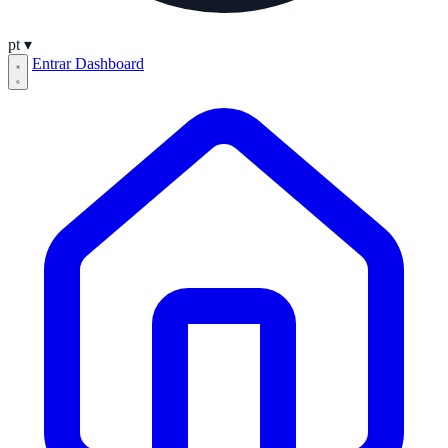
pt
▾
Entrar
Dashboard